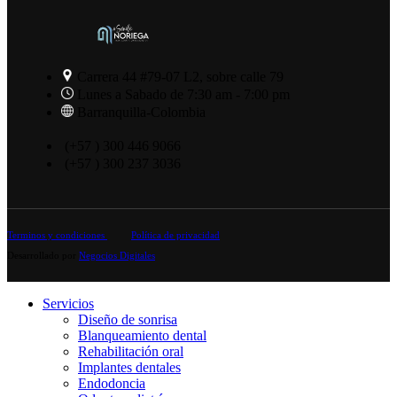
Carrera 44 #79-07 L2, sobre calle 79
Lunes a Sabado de 7:30 am - 7:00 pm
Barranquilla-Colombia
(+57 ) 300 446 9066
(+57 ) 300 237 3036
Terminos y condiciones
Política de privacidad
Desarrollado por
Negocios Digitales
Servicios
Diseño de sonrisa
Blanqueamiento dental
Rehabilitación oral
Implantes dentales
Endodoncia