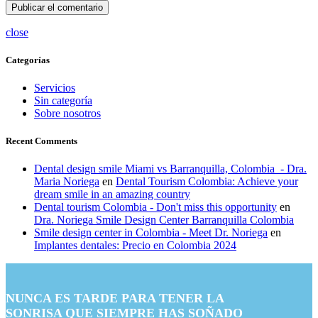
close
Categorías
Servicios
Sin categoría
Sobre nosotros
Recent Comments
Dental design smile Miami vs Barranquilla, Colombia - Dra.
Maria Noriega
en
Dental Tourism Colombia: Achieve your
dream smile in an amazing country
Dental tourism Colombia - Don't miss this opportunity
en
Dra. Noriega Smile Design Center Barranquilla Colombia
Smile design center in Colombia - Meet Dr. Noriega
en
Implantes dentales: Precio en Colombia 2024
NUNCA ES TARDE PARA TENER LA
SONRISA QUE SIEMPRE HAS SOÑADO