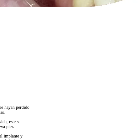
ue hayan perdido
as.
ida, este se
eva pieza.
el implante y