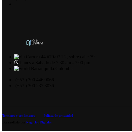
Carrera 44 #79-07 L2, sobre calle 79
Lunes a Sabado de 7:30 am - 7:00 pm
Barranquilla-Colombia
(+57 ) 300 446 9066
(+57 ) 300 237 3036
Terminos y condiciones
Política de privacidad
Desarrollado por
Negocios Digitales