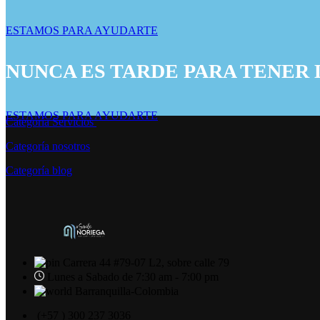
ESTAMOS PARA AYUDARTE
NUNCA ES TARDE PARA TENER 
ESTAMOS PARA AYUDARTE
Categoría Servicios
Categoría nosotros
Categoría blog
Carrera 44 #79-07 L2, sobre calle 79
Lunes a Sabado de 7:30 am - 7:00 pm
Barranquilla-Colombia
(+57 ) 300 237 3036