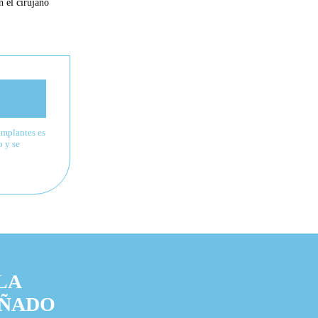
n el cirujano
 implantes es
o y se
LA
OÑADO