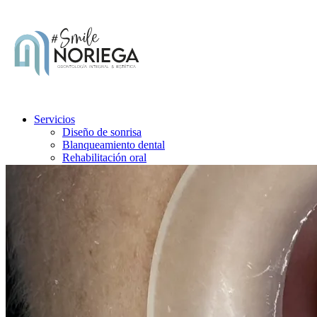
Servicios
Diseño de sonrisa
Blanqueamiento dental
Rehabilitación oral
Implantes dentales
Endodoncia
Odontopediatría
Tour Dental
Testimonios
Contáctanos
Blog
Agenda tu cita
Menu