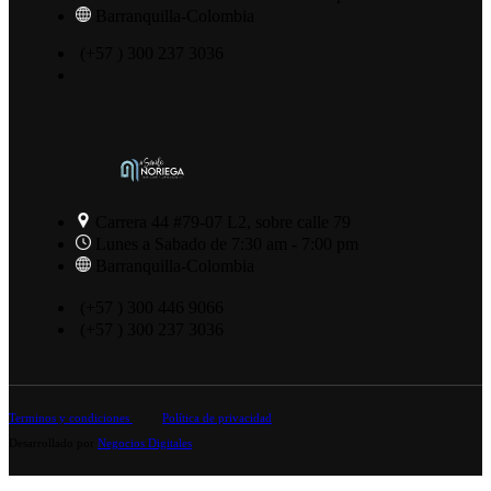
Barranquilla-Colombia
(+57 ) 300 237 3036
Carrera 44 #79-07 L2, sobre calle 79
Lunes a Sabado de 7:30 am - 7:00 pm
Barranquilla-Colombia
(+57 ) 300 446 9066
(+57 ) 300 237 3036
Terminos y condiciones
Política de privacidad
Desarrollado por
Negocios Digitales