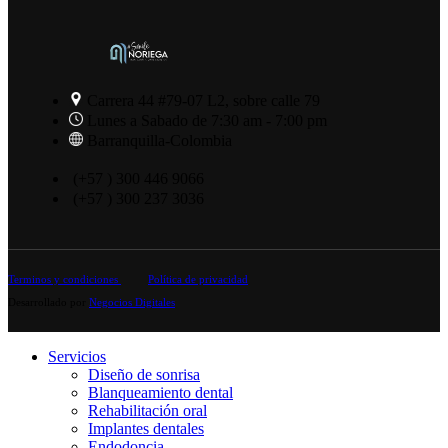
Carrera 44 #79-07 L2, sobre calle 79
Lunes a Sabado de 7:30 am - 7:00 pm
Barranquilla-Colombia
(+57 ) 300 446 9066
(+57 ) 300 237 3036
Terminos y condiciones
Política de privacidad
Desarrollado por
Negocios Digitales
Servicios
Diseño de sonrisa
Blanqueamiento dental
Rehabilitación oral
Implantes dentales
Endodoncia