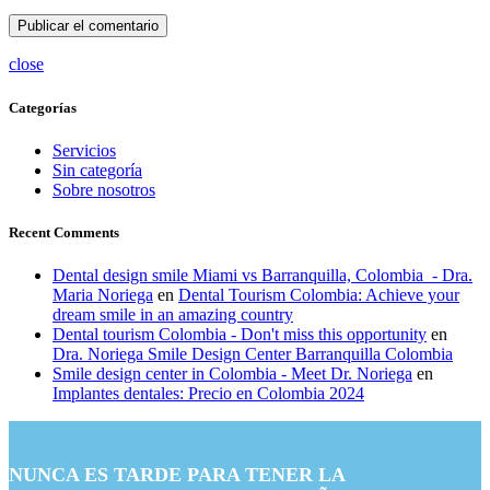
close
Categorías
Servicios
Sin categoría
Sobre nosotros
Recent Comments
Dental design smile Miami vs Barranquilla, Colombia - Dra.
Maria Noriega
en
Dental Tourism Colombia: Achieve your
dream smile in an amazing country
Dental tourism Colombia - Don't miss this opportunity
en
Dra. Noriega Smile Design Center Barranquilla Colombia
Smile design center in Colombia - Meet Dr. Noriega
en
Implantes dentales: Precio en Colombia 2024
NUNCA ES TARDE PARA TENER LA