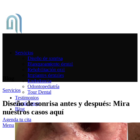
Servicios
Diseño de sonrisa
Blanqueamiento dental
Rehabilitación oral
Implantes dentales
Blog
Endodoncia
Odontopediatría
Servicios
Tour Dental
Testimonios
Diseño de sonrisa antes y después: Mira
Contáctanos
Blog
nuestros casos aquí
Agenda tu cita
Menu