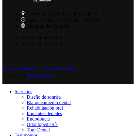
Carrera 44 #79-07 L2, sobre calle 79
Lunes a Sabado de 7:30 am - 7:00 pm
Barranquilla-Colombia
(+57 ) 300 446 9066
(+57 ) 300 237 3036
Terminos y condiciones
Política de privacidad
Desarrollado por
Negocios Digitales
Servicios
Diseño de sonrisa
Blanqueamiento dental
Rehabilitación oral
Implantes dentales
Endodoncia
Odontopediatría
Tour Dental
Testimonios