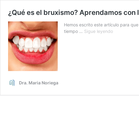
¿Qué es el bruxismo? Aprendamos con l
Hemos escrito este artículo para qu
¿Qué
tiempo …
Sigue leyendo
es
el
bruxismo?
Aprendamos
con
la
Clínica
Dra. Maria Noriega
María
Noriega